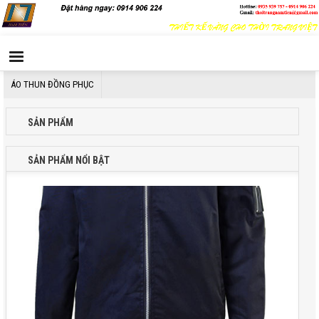
Đồng phục áo gió AG012
ÁO THUN ĐỒNG PHỤC
SẢN PHẨM
SẢN PHẨM NỔI BẬT