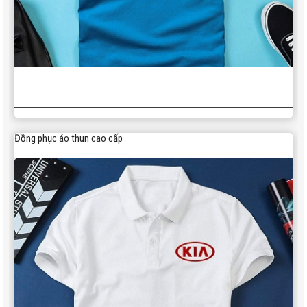
350,000
Áo gió cao cấp AG004
Áo sơ mi tay dài
Đồng phục áo thun cao cấp