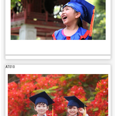
350,000
Áo gió cao cấp AG004
Áo sơ mi tay dài
AT010